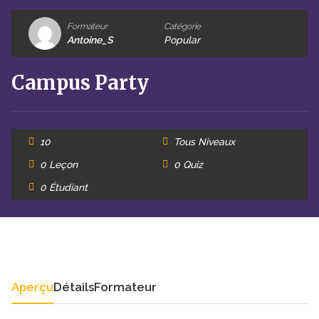
Formateur
Catégorie
Antoine_S
Popular
Campus Party
10
Tous Niveaux
0 Leçon
0 Quiz
0 Étudiant
Aperçu
Détails
Formateur